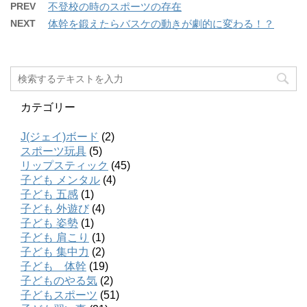
PREV
不登校の時のスポーツの存在
NEXT
体幹を鍛えたらバスケの動きが劇的に変わる！？
カテゴリー
J(ジェイ)ボード
(2)
スポーツ玩具
(5)
リップスティック
(45)
子ども メンタル
(4)
子ども 五感
(1)
子ども 外遊び
(4)
子ども 姿勢
(1)
子ども 肩こり
(1)
子ども 集中力
(2)
子ども 体幹
(19)
子どものやる気
(2)
子どもスポーツ
(51)