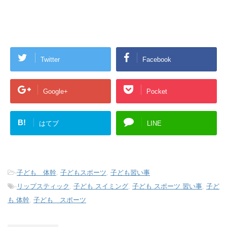
Twitter
Facebook
Google+
Pocket
B!
はてブ
LINE
-
子ども 体幹
,
子どもスポーツ
,
子ども習い事
-
リップスティック
,
子ども スイミング
,
子ども スポーツ 習い事
,
子ど
も 体幹
,
子ども スポーツ