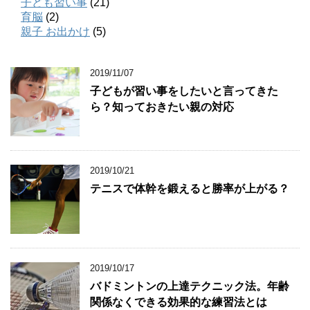
子ども習い事
(21)
育脳
(2)
親子 お出かけ
(5)
2019/11/07
子どもが習い事をしたいと言ってきた
ら？知っておきたい親の対応
2019/10/21
テニスで体幹を鍛えると勝率が上がる？
2019/10/17
バドミントンの上達テクニック法。年齢
関係なくできる効果的な練習法とは