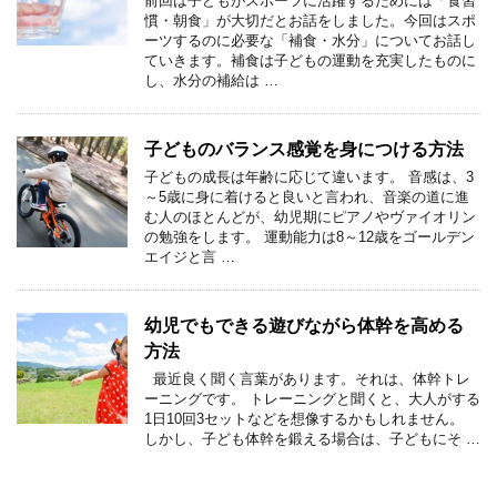
前回は子どもがスポーツに活躍するためには「食習
慣・朝食」が大切だとお話をしました。今回はスポ
ーツするのに必要な「補食・水分」についてお話し
ていきます。補食は子どもの運動を充実したものに
し、水分の補給は …
子どものバランス感覚を身につける方法
子どもの成長は年齢に応じて違います。 音感は、3
～5歳に身に着けると良いと言われ、音楽の道に進
む人のほとんどが、幼児期にピアノやヴァイオリン
の勉強をします。 運動能力は8～12歳をゴールデン
エイジと言 …
幼児でもできる遊びながら体幹を高める
方法
最近良く聞く言葉があります。それは、体幹トレ
ーニングです。 トレーニングと聞くと、大人がする
1日10回3セットなどを想像するかもしれません。
しかし、子ども体幹を鍛える場合は、子どもにそ …