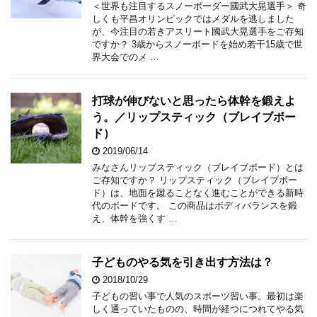
＜世界も注目するスノーボーダー國武大晃選手＞ 奇
しくも平昌オリンピックではメダルを逃しました
が、今注目の若きアスリート國武大晃選手をご存知
ですか？ 3歳からスノーボードを始め若干15歳で世
界大会でのメ …
打球が伸びないと思ったら体幹を鍛えよ
う。／リップスティック（ブレイブボー
ド）
2019/06/14
みなさんリップスティック（ブレイブボード）とは
ご存知ですか？ リップスティック（ブレイブボー
ド）は、地面を蹴ることなく進むことができる新時
代のボードです。 この商品はボディバランスを鍛
え、体幹を強くす …
子どものやる気を引き出す方法は？
2018/10/29
子どもの習い事で人気のスポーツ習い事。最初は楽
しく通っていたものの、時間が経つにつれてやる気