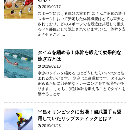
2019/09/17
スポーツにおける体幹の重要性 皆さんご承知の通り
スポーツにおいて安定した体幹機能はとても重要と
されており、どのスポーツでも最近は共通して鍛え
るべき部位として認知されていますよね。 体幹を安
定させること …
タイムを縮める！体幹を鍛えて効果的な
泳ぎ方とは
2019/09/13
水泳のタイムを縮めるにはどうしたらいいのかと悩
まれる方がいます。 水泳は全身運動です。タイムを
縮めるために部分的なトレーニングをする場合があ
ります。 しかし、実は体幹を鍛えることでタイムを
縮めることが …
平昌オリンピックに出場！國武選手も愛
用していたリップスティックとは？
2019/07/26