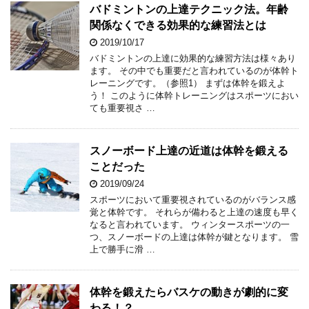
バドミントンの上達テクニック法。年齢
関係なくできる効果的な練習法とは
2019/10/17
バドミントンの上達に効果的な練習方法は様々あり
ます。 その中でも重要だと言われているのが体幹ト
レーニングです。（参照1） まずは体幹を鍛えよ
う！ このように体幹トレーニングはスポーツにおい
ても重要視さ …
スノーボード上達の近道は体幹を鍛える
ことだった
2019/09/24
スポーツにおいて重要視されているのがバランス感
覚と体幹です。 それらが備わると上達の速度も早く
なると言われています。 ウィンタースポーツの一
つ、スノーボードの上達は体幹が鍵となります。 雪
上で勝手に滑 …
体幹を鍛えたらバスケの動きが劇的に変
わる！？