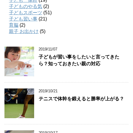
子ども 体幹
(19)
子どものやる気
(2)
子どもスポーツ
(51)
子ども習い事
(21)
育脳
(2)
親子 お出かけ
(5)
2019/11/07
子どもが習い事をしたいと言ってきた
ら？知っておきたい親の対応
2019/10/21
テニスで体幹を鍛えると勝率が上がる？
2019/10/17