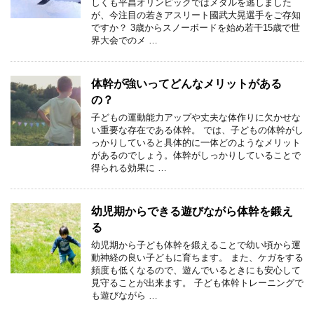
しくも平昌オリンピックではメダルを逃しました
が、今注目の若きアスリート國武大晃選手をご存知
ですか？ 3歳からスノーボードを始め若干15歳で世
界大会でのメ …
体幹が強いってどんなメリットがある
の？
子どもの運動能力アップや丈夫な体作りに欠かせな
い重要な存在である体幹。 では、子どもの体幹がし
っかりしていると具体的に一体どのようなメリット
があるのでしょう。体幹がしっかりしていることで
得られる効果に …
幼児期からできる遊びながら体幹を鍛え
る
幼児期から子ども体幹を鍛えることで幼い頃から運
動神経の良い子どもに育ちます。 また、ケガをする
頻度も低くなるので、遊んでいるときにも安心して
見守ることが出来ます。 子ども体幹トレーニングで
も遊びながら …