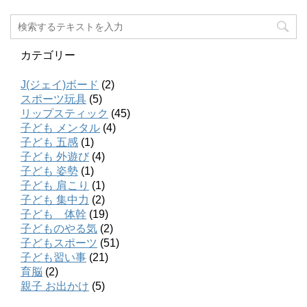
カテゴリー
J(ジェイ)ボード
(2)
スポーツ玩具
(5)
リップスティック
(45)
子ども メンタル
(4)
子ども 五感
(1)
子ども 外遊び
(4)
子ども 姿勢
(1)
子ども 肩こり
(1)
子ども 集中力
(2)
子ども 体幹
(19)
子どものやる気
(2)
子どもスポーツ
(51)
子ども習い事
(21)
育脳
(2)
親子 お出かけ
(5)