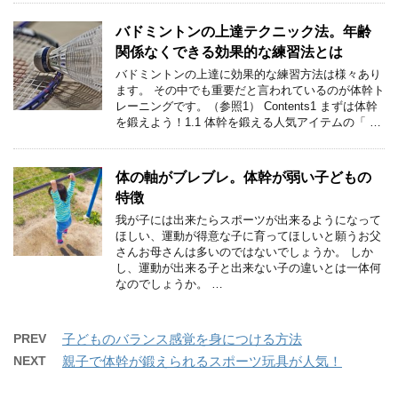
バドミントンの上達テクニック法。年齢
関係なくできる効果的な練習法とは
バドミントンの上達に効果的な練習方法は様々あり
ます。 その中でも重要だと言われているのが体幹ト
レーニングです。（参照1） Contents1 まずは体幹
を鍛えよう！1.1 体幹を鍛える人気アイテムの「 …
体の軸がブレブレ。体幹が弱い子どもの
特徴
我が子には出来たらスポーツが出来るようになって
ほしい、運動が得意な子に育ってほしいと願うお父
さんお母さんは多いのではないでしょうか。 しか
し、運動が出来る子と出来ない子の違いとは一体何
なのでしょうか。 …
PREV
子どものバランス感覚を身につける方法
NEXT
親子で体幹が鍛えられるスポーツ玩具が人気！