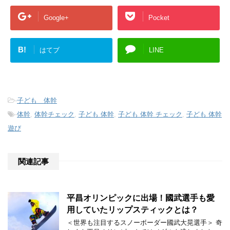
Google+
Pocket
B!
はてブ
LINE
-
子ども 体幹
-
体幹
,
体幹チェック
,
子ども 体幹
,
子ども 体幹 チェック
,
子ども 体幹
遊び
関連記事
平昌オリンピックに出場！國武選手も愛
用していたリップスティックとは？
＜世界も注目するスノーボーダー國武大晃選手＞ 奇