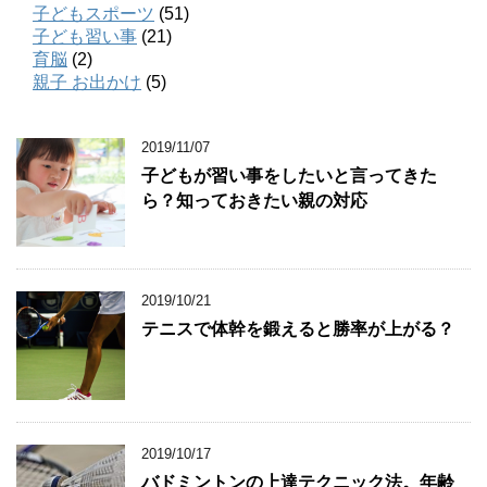
子どもスポーツ
(51)
子ども習い事
(21)
育脳
(2)
親子 お出かけ
(5)
2019/11/07
子どもが習い事をしたいと言ってきた
ら？知っておきたい親の対応
2019/10/21
テニスで体幹を鍛えると勝率が上がる？
2019/10/17
バドミントンの上達テクニック法。年齢